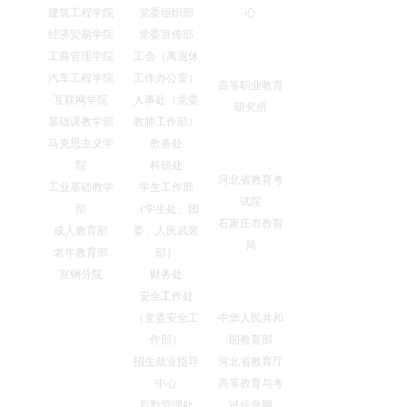
建筑工程学院
党委组织部
心
经济贸易学院
党委宣传部
研究机构
工商管理学院
工会（离退休
汽车工程学院
工作办公室）
高等职业教育
互联网学院
人事处（党委
研究所
基础课教学部
教师工作部）
马克思主义学
教务处
友情链接
院
科研处
河北省教育考
工业基础教学
学生工作部
试院
部
（学生处、团
石家庄市教育
成人教育部
委、人民武装
局
老年教育部
部）
宣钢分院
财务处
教育网站
安全工作处
（党委安全工
中华人民共和
作部）
国教育部
招生就业指导
河北省教育厅
中心
高等教育与考
后勤管理处
试信息网