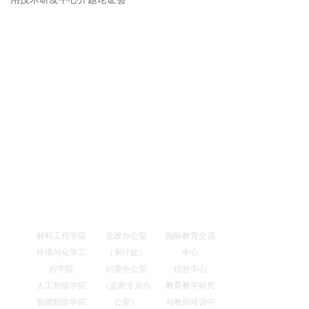
数据采集平台
网络教学平台
教务管理系统
学工系统
超雅系统
科研管理
OA系统
书记校长信箱
教学机构
管理机构
教辅机构
材料工程学院
党政办公室
国际教育交流
环境与化学工
（审计处）
中心
程学院
纪委办公室
信息中心
人工智能学院
（监察专员办
教育教学研究
智能制造学院
公室）
与教师培训中