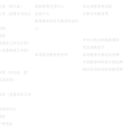
公室（审计处）
国际教育交流中心
河北省教育考试院
公室（监察专员办公
信息中心
石家庄市教育局
教育教学研究与教师培训中
教育网站
织部
心
传部
中华人民共和国教育部
研究机构
离退休工作办公室）
河北省教育厅
（党委教师工作部）
高等职业教育研究所
高等教育与考试信息网
中国教育和科研计算机网
现代高等职业技术教育网
作部（学生处、团
民武装部）
作处（党委安全工作
业指导中心
理处
产管理处