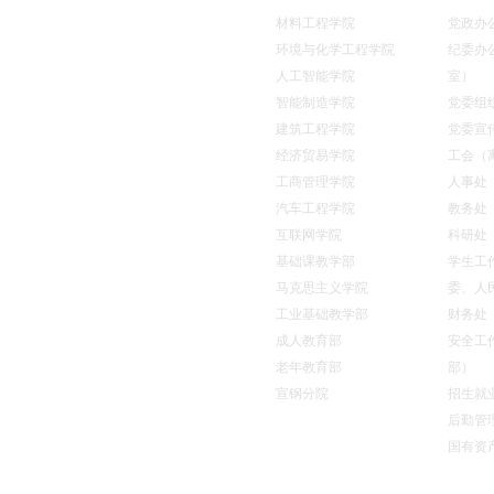
材料工程学院
党政办
环境与化学工程学院
纪委办
人工智能学院
室）
智能制造学院
党委组
统
学工系统
建筑工程学院
党委宣
经济贸易学院
工会（
工商管理学院
人事处
汽车工程学院
教务处
互联网学院
科研处
基础课教学部
学生工
书记校长信箱
马克思主义学院
委、人
工业基础教学部
财务处
成人教育部
安全工
老年教育部
部）
宣钢分院
招生就
后勤管
国有资